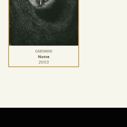
GSB06656
Notte
2003