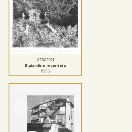
GSB02021
Il giardino incantato
1996