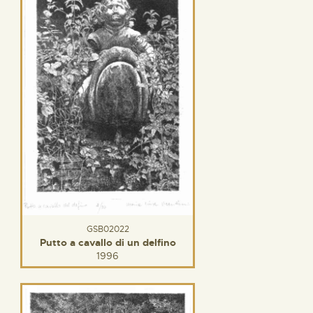
GSB02022
Putto a cavallo di un delfino
1996