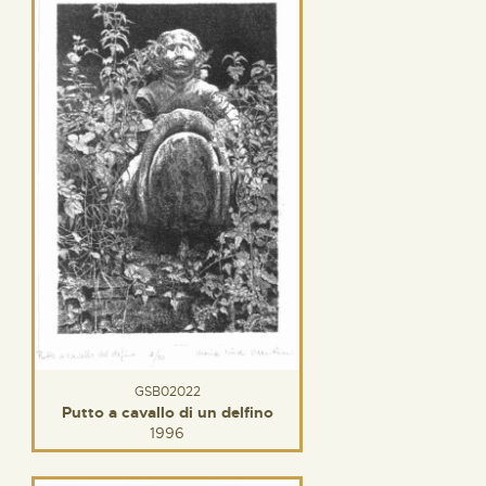
GSB02022
Putto a cavallo di un delfino
1996