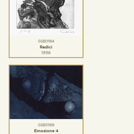
GSB01164
Radici
1996
GSB01169
Emozione 4