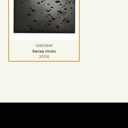
GSB09846
Senza titolo
2006