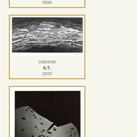
1996
GSB06381
S.T.
2001