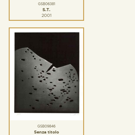
GSB06381
S.T.
2001
GSB09846
Senza titolo