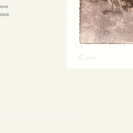
ievo
ppia.