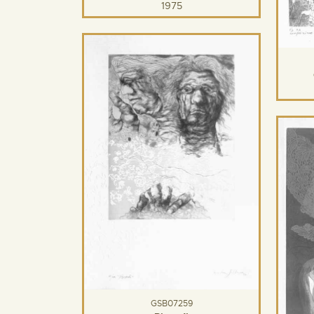
1975
GSB07259