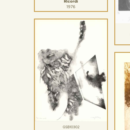
Ricordi
1976
GSB10302