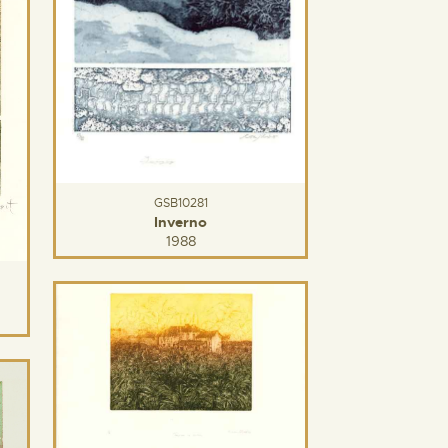
GSB10281
Inverno
1988