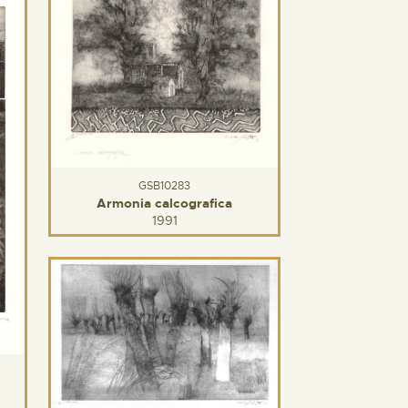
GSB10283
Armonia calcografica
1991