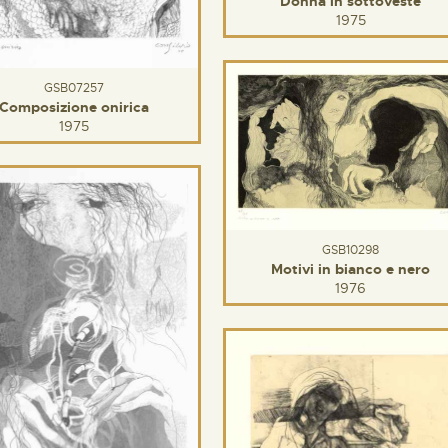
Donna in sottoveste
1975
GSB07257
Composizione onirica
1975
GSB10298
Motivi in bianco e nero
1976