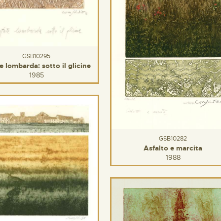
GSB10295
e lombarda: sotto il glicine
1985
GSB10282
Asfalto e marcita
1988