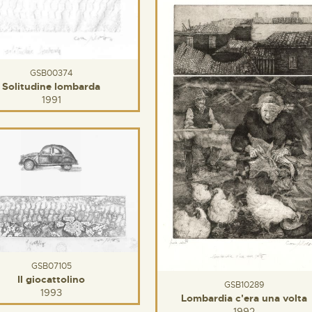
GSB00374
Solitudine lombarda
1991
GSB07105
Il giocattolino
GSB10289
1993
Lombardia c'era una volta
1992