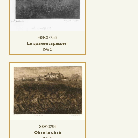
GSB07256
Le spaventapasseri
1990
GSB10296
Oltre la città