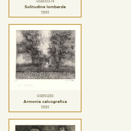
GSB00374
Solitudine lombarda
1991
GSB10283
Armonia calcografica
1991