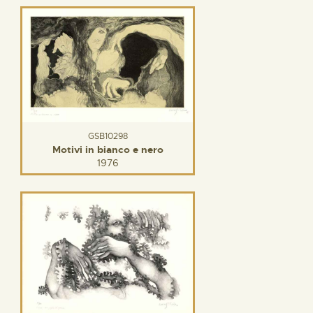
GSB10298
Motivi in bianco e nero
1976