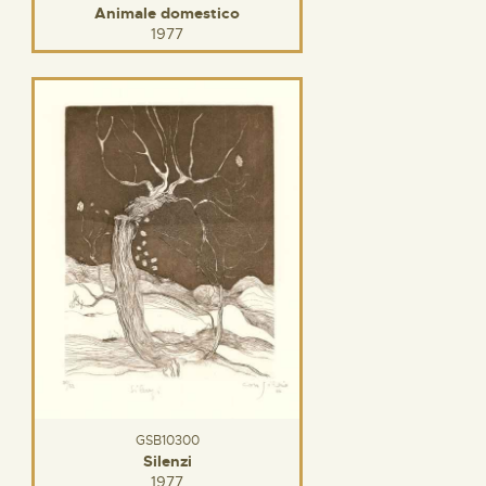
Animale domestico
1977
GSB10300
Silenzi
1977