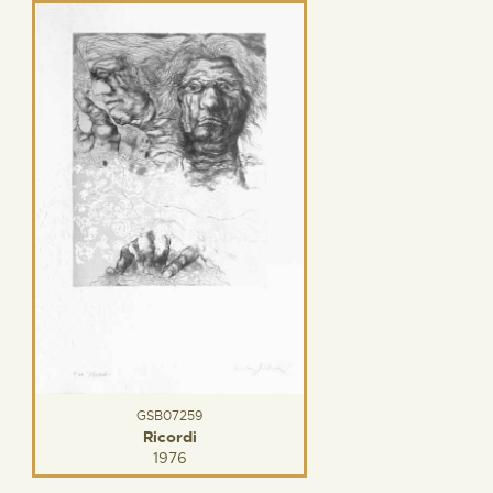
GSB07259
Ricordi
1976