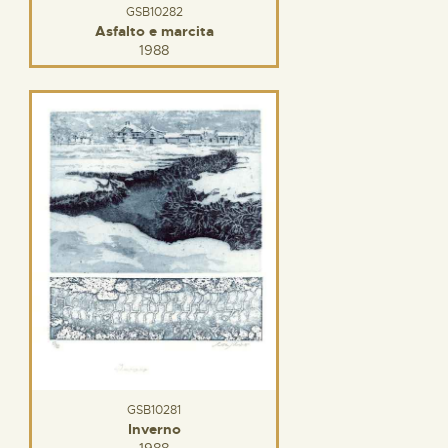
GSB10282
Asfalto e marcita
1988
GSB10281
Inverno
1988