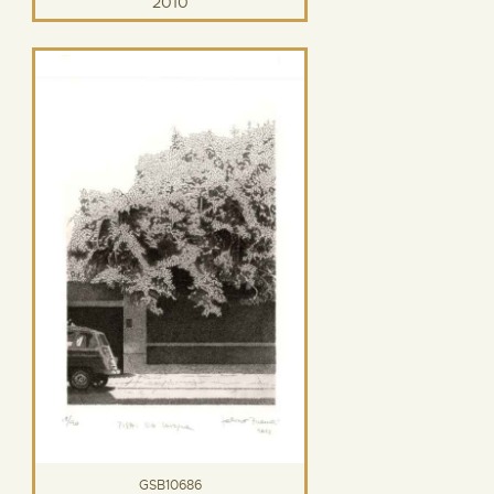
2010
GSB10686