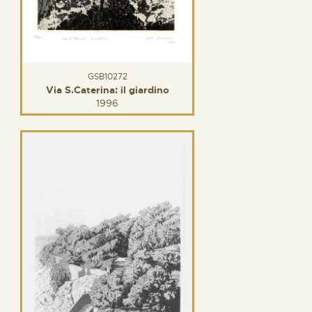
GSB10272
Via S.Caterina: il giardino
1996