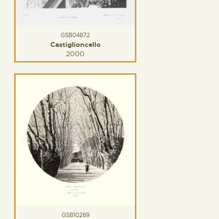
GSB04872
Castiglioncello
2000
GSB10269