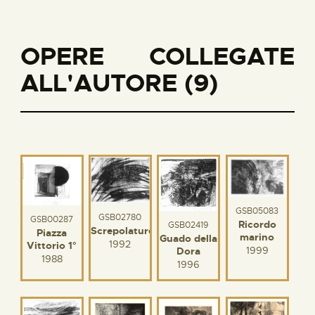
OPERE COLLEGATE
ALL'AUTORE (9)
GSB05083
GSB02780
GSB00287
Ricordo
GSB02419
Screpolature
Piazza
marino
Guado della
1992
Vittorio 1°
1999
Dora
1988
1996