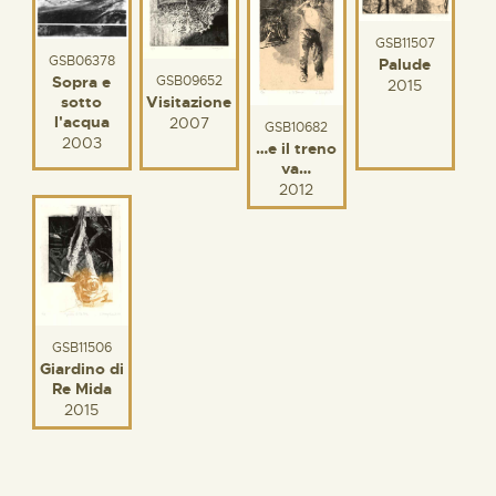
GSB11507
GSB06378
Palude
GSB09652
Sopra e
2015
Visitazione
sotto
l'acqua
2007
GSB10682
2003
…e il treno
va…
2012
GSB11506
Giardino di
Re Mida
2015