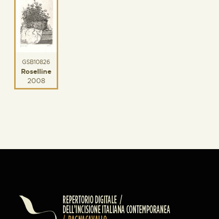
GSB10826
Roselline
2008