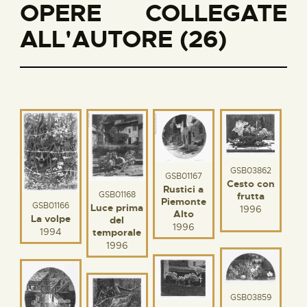
OPERE COLLEGATE
ALL'AUTORE (26)
GSB03862
GSB01167
Cesto con
Rustici a
GSB01168
frutta
Piemonte
GSB01166
Luce prima
1996
Alto
La volpe
del
1996
1994
temporale
1996
GSB03859