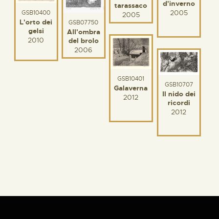
d'inverno
tarassaco
2005
GSB10400
2005
L'orto dei
GSB07750
gelsi
All'ombra
2010
del brolo
2006
GSB10401
GSB10707
Galaverna
Il nido dei
2012
ricordi
2012