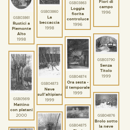
Fiori di
GSB03863
campo
Loggia
GSB03860
1996
fiorita
La
GSB03861
controluce
beccaccia
Rustici a
1996
1998
Piemonte
Alto
1998
GSB03790
Senza
Titolo
1999
GSB04874
Ora sesta -
GSB04873
il temporale
Neve
1999
sull'altipiano
GSB05619
1999
Mattino
con platani
2000
GSB04876
Brolo sotto
GSB04875
la neve