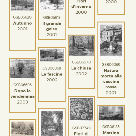
Fiori
2000
d'inverno
2000
GSB05620
GSB05618
Autunno
Il grande
2001
gelso
2001
GSB06070
GSB06069
La chiusa
GSB06068
Natura
2002
Le fascine
morta alla
2002
cascina
GSB06696
rossa
Dopo la
2001
vendemmia
2003
GSB08185
GSB07749
Mattino
Fiori di