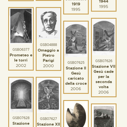
1944
1919
1995
1995
GSB04888
GSB06377
Omaggio a
Prometeo e
Pietro
le torri
Parigi
GSB07626
GSB07625
2002
2000
Stazione VII
Stazione II
Gesù cade
Gesù
per la
caricato
seconda
della croce
volta
2006
2006
GSB07628
GSB07627
Stazione
Stazione XII