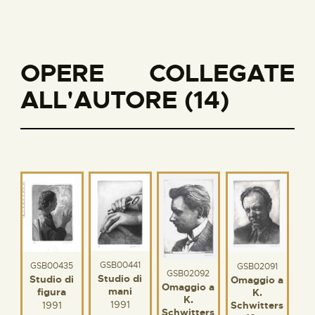
OPERE COLLEGATE
ALL'AUTORE (14)
GSB00441
GSB00435
GSB02091
GSB02092
Studio di
Studio di
Omaggio a
Omaggio a
mani
figura
K.
K.
1991
1991
Schwitters
Schwitters