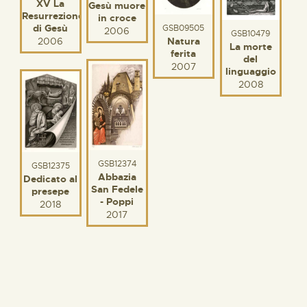
XV La
Gesù muore
Resurrezione
in croce
di Gesù
GSB09505
2006
GSB10479
Natura
2006
La morte
ferita
del
2007
linguaggio
2008
GSB12374
GSB12375
Abbazia
Dedicato al
San Fedele
presepe
- Poppi
2018
2017