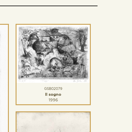
GSB02079
Il sogno
1996