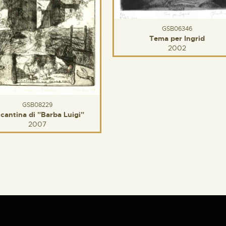
GSB06346
Tema per Ingrid
2002
GSB08229
 cantina di "Barba Luigi"
2007