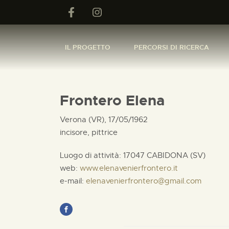
IL PROGETTO
PERCORSI DI RICERCA
Frontero Elena
Verona (VR), 17/05/1962
incisore, pittrice
Luogo di attività: 17047 CABIDONA (SV)
web:
www.elenavenierfrontero.it
e-mail:
elenavenierfrontero@gmail.com