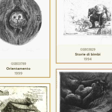
GSB03829
Storie di bimbi
1994
GSB03789
Orientamento
1999