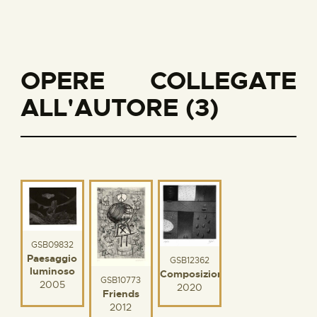
OPERE COLLEGATE
ALL'AUTORE (3)
GSB09832
Paesaggio
GSB12362
luminoso
Composizione
GSB10773
2005
2020
Friends
2012