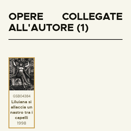
OPERE COLLEGATE
ALL'AUTORE (1)
GSB04384
Liluiana si
allaccia un
nastro tra i
capelli
1998