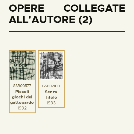
OPERE COLLEGATE
ALL'AUTORE (2)
GSB00577
GSB02100
Piccoli
Senza
giochi del
Titolo
gattopardo
1993
1992