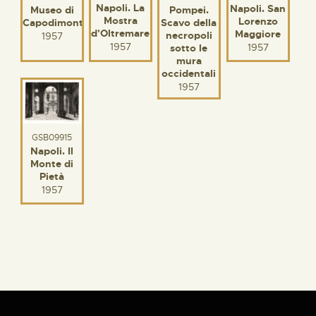
Napoli. La
Napoli. San
Museo di
Pompei.
Mostra
Lorenzo
Capodimonte
Scavo della
d'Oltremare
Maggiore
necropoli
1957
1957
1957
sotto le
mura
occidentali
1957
GSB09915
Napoli. Il
Monte di
Pietà
1957