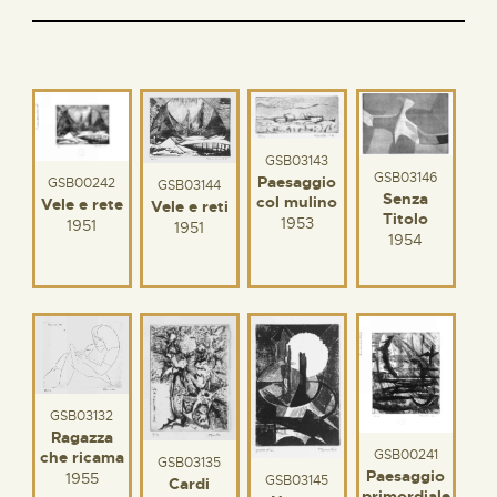
GSB03143
GSB03146
Paesaggio
GSB00242
GSB03144
Senza
col mulino
Vele e rete
Vele e reti
Titolo
1953
1951
1951
1954
GSB03132
Ragazza
GSB00241
che ricama
GSB03135
Paesaggio
1955
GSB03145
Cardi
primordiale