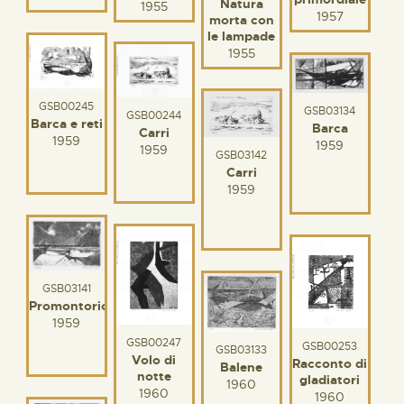
Natura
1955
1957
morta con
le lampade
1955
GSB00245
GSB03134
GSB00244
Barca e reti
Barca
Carri
1959
1959
1959
GSB03142
Carri
1959
GSB03141
Promontorio
1959
GSB00247
GSB00253
GSB03133
Volo di
Racconto di
Balene
notte
gladiatori
1960
1960
1960