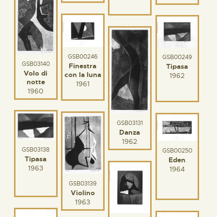
GSB00246
GSB00249
GSB03140
Finestra
Tipasa
Volo di
con la luna
1962
notte
1961
1960
GSB03131
Danza
1962
GSB03138
GSB00250
Tipasa
Eden
1963
1964
GSB03139
Violino
1963