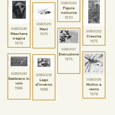
GSB00243
Figura
notturna
1970
GSB00251
GSB00248
Mani
GSB00252
Maschera
1975
Crescita
tragica
1975
1970
GSB03137
Esecuzione
1975
GSB00240
GSB00239
Gabbiano in
GSB03136
Lago
volo
Mulino a
d'inverno
1986
vento
1988
1978