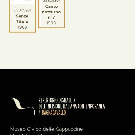
GSB09897
Canto
GSB05981
notturno
Senza
n°7
Titolo
1990
1988
Museo Civico delle Cappuccine