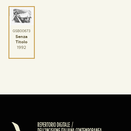
GSB00673
Senza
Titolo
1992