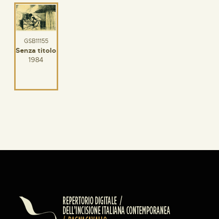
GSB11155
Senza titolo
1984