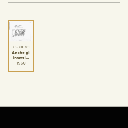
GSB00781
Anche gli
insetti…
1968