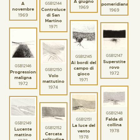
A giugno
A
GSB12144
pomeridiana
1969
novembre
Controluce
1969
di San
1969
Martino
1971
GSB12147
GSB12145
Superstite
Ai bordi del
GSB12146
rovo
campo di
GSB12150
Progressione
1972
gioco
Volo
maligna
1971
mattutino
1972
1974
GSB12148
Falda di
GSB12151
GSB12149
collina
La luce del
GSB12152
Lucente
1978
vento
Cercata
mattino
1978
solitudine