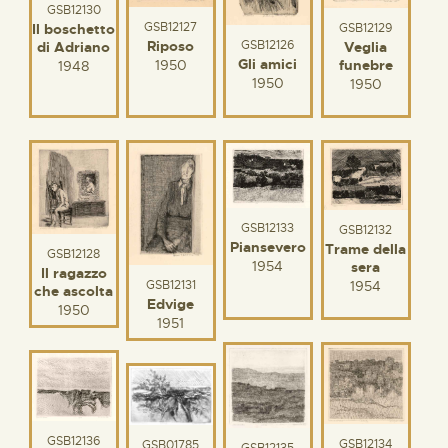
GSB12130
GSB12127
Il boschetto
GSB12129
Riposo
GSB12126
di Adriano
Veglia
Gli amici
1950
funebre
1948
1950
1950
GSB12133
GSB12132
Piansevero
Trame della
GSB12128
1954
sera
Il ragazzo
1954
GSB12131
che ascolta
Edvige
1950
1951
GSB12136
GSB12134
GSB01785
GSB12135