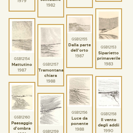
1979
1982
GSB12155
Dalla parte
GSB12153
dell'orto
Siparietto
1987
primaverile
GSB12154
1983
Mattutino
GSB12157
1987
Tramontana
chiara
1988
GSB12156
GSB12158
GSB12160
Luce da
Il vento
Paesaggio
ponente
degli addii
d'ombra
1988
1990
GSB12159