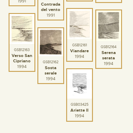
1991
Contrada
del vento
1991
GSB12161
GSB12164
GSB12163
Viandare
Serena
Verso San
1994
serata
Cipriano
GSB12162
1994
1994
Sosta
serale
1994
GSB03425
Ariette II
1994