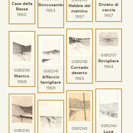
Case della
Divieto di
Roncosambacco
Nebbie del
Bassa
caccia
1963
mattino
1960
1957
1957
GSB12137
Rovigliare
GSB12138
1964
Contado
GSB12139
GSB12141
deserto
Rientro
Affaccio
1965
1968
famigliare
1969
GSB12140
GSB12143
GSB12142
Luce