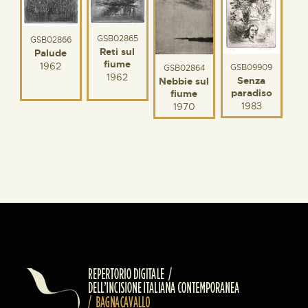
GSB02865
GSB02866
Reti sul
Palude
fiume
1962
GSB09909
GSB02864
1962
Senza
Nebbie sul
paradiso
fiume
1983
1970