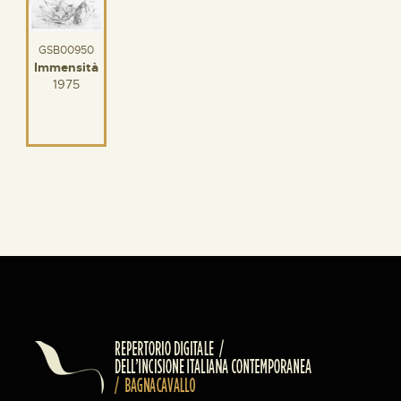
GSB00950
Immensità
1975