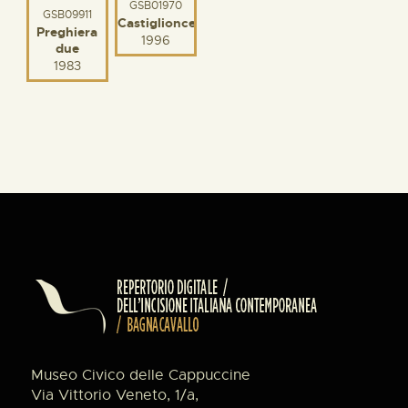
GSB01970
GSB09911
Castiglioncello
Preghiera
1996
due
1983
Museo Civico delle Cappuccine
Via Vittorio Veneto, 1/a,