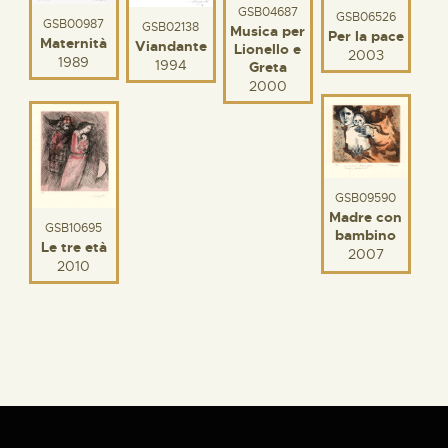
GSB04687
GSB06526
GSB00987
GSB02138
Musica per
Per la pace
Maternità
Viandante
Lionello e
2003
1989
1994
Greta
2000
GSB09590
Madre con
GSB10695
bambino
Le tre età
2007
2010