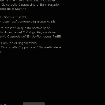
namenti e inserimento dati a cura del
Civico delle Cappuccine di Bagnacavallo
etto delle Stampe).
ti: 0545-280911/3;
ttostampe@comune.bagnacavallo.ra.it
re presenti in questo portale sono
tabili anche nel
Catalogo Regionale del
onio Culturale dell'Emilia-Romagna
:
PatER
.
 Comune di Bagnacavallo
Civico delle Cappuccine / Gabinetto delle
e