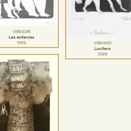
GSB02288
Les enfantes
1996
GSB04425
Lucifero
1999