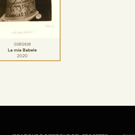
GSB12638
La mia Babele
2020