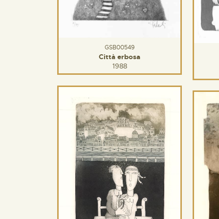
GSB00549
Città erbosa
1988