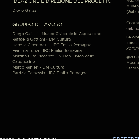
Aggior
IDEAZIONE E DIREZIONE DEL PROGETTO
Museo 
Diego Galizzi
(Gabin
Contat
GRUPPO DI LAVORO
gabine
Diego Galizzi - Museo Civico delle Cappuccine
Le ope
Raffaella Gattiani - DM Cultura
consul
Isabella Giacometti - IBC Emilia-Romagna
Patrim
Fiamma Lenzi - IBC Emilia-Romagna
Martina Elisa Piacente - Museo Civico delle
@2021
Cappuccine
Museo 
Marco Ranieri - DM Cultura
Stamp
Patrizia Tamassia - IBC Emilia-Romagna