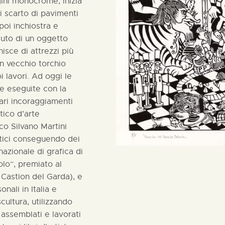
ini monocrome, inizia
i scarto di pavimenti
poi inchiostra e
iuto di un oggetto
isce di attrezzi più
un vecchio torchio
i lavori. Ad oggi le
te eseguite con la
vari incoraggiamenti
tico d’arte
o Silvano Martini
stici conseguendo dei
azionale di grafica di
lo”, premiato al
 Castion del Garda), e
nali in Italia e
scultura, utilizzando
assemblati e lavorati