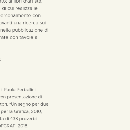
; ai libri d'artista,
e di cui realizza le
i personalmente con
vanti una ricerca sui
 nella pubblicazione di
trate con tavole a
:
 Paolo Perbellini,
 con presentazione di
rtori, "Un segno per due
 per la Grafica, 2010;
lta di 433 proverbi
ADFGRAF, 2018.