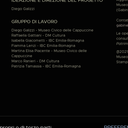
IDEAZIONE E DIREZIONE DEL PROGETTO
Museo 
Diego Galizzi
(Gabin
Contat
GRUPPO DI LAVORO
gabine
Diego Galizzi - Museo Civico delle Cappuccine
Le ope
Raffaella Gattiani - DM Cultura
consul
Isabella Giacometti - IBC Emilia-Romagna
Patrim
Fiamma Lenzi - IBC Emilia-Romagna
Martina Elisa Piacente - Museo Civico delle
@2021
Cappuccine
Museo 
Marco Ranieri - DM Cultura
Stamp
Patrizia Tamassia - IBC Emilia-Romagna
propri e di terze parti.
PREFERE