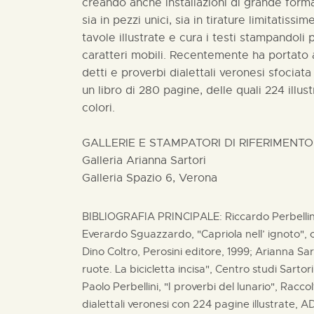
creando anche installazioni di grande formato
sia in pezzi unici, sia in tirature limitatissim
tavole illustrate e cura i testi stampandol
caratteri mobili. Recentemente ha portato a
detti e proverbi dialettali veronesi sfociata
un libro di 280 pagine, delle quali 224 illus
colori.
GALLERIE E STAMPATORI DI RIFERIMENTO
Galleria Arianna Sartori
Galleria Spazio 6, Verona
BIBLIOGRAFIA PRINCIPALE: Riccardo Perbellini,
Everardo Sguazzardo, "Capriola nell’ ignoto",
Dino Coltro, Perosini editore, 1999; Arianna Sa
ruote. La bicicletta incisa", Centro studi Sartori
Paolo Perbellini, "I proverbi del lunario", Racco
dialettali veronesi con 224 pagine illustrate, 