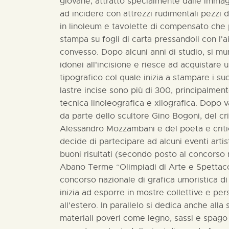
giovane, attratto specialmente dalle immag
ad incidere con attrezzi rudimentali pezzi d
in linoleum e tavolette di compensato che 
stampa su fogli di carta pressandoli con l'a
convesso. Dopo alcuni anni di studio, si mun
idonei all'incisione e riesce ad acquistare 
tipografico col quale inizia a stampare i suo
lastre incise sono più di 300, principalmen
tecnica linoleografica e xilografica. Dopo 
da parte dello scultore Gino Bogoni, del cri
Alessandro Mozzambani e del poeta e critic
decide di partecipare ad alcuni eventi arti
buoni risultati (secondo posto al concorso n
Abano Terme “Olimpiadi di Arte e Spettaco
concorso nazionale di grafica umoristica di
inizia ad esporre in mostre collettive e perso
all'estero. In parallelo si dedica anche alla 
materiali poveri come legno, sassi e spago 