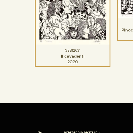
Pinoc
GSB12631
Il cavadenti
2020