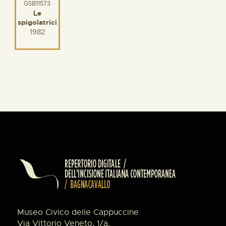
GSB11573
Le
spigolatrici
1982
Museo Civico delle Cappuccine
Via Vittorio Veneto, 1/a,