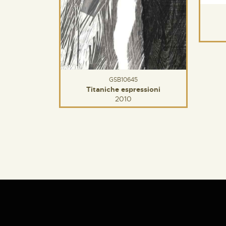
GSB10645
Titaniche espressioni
2010