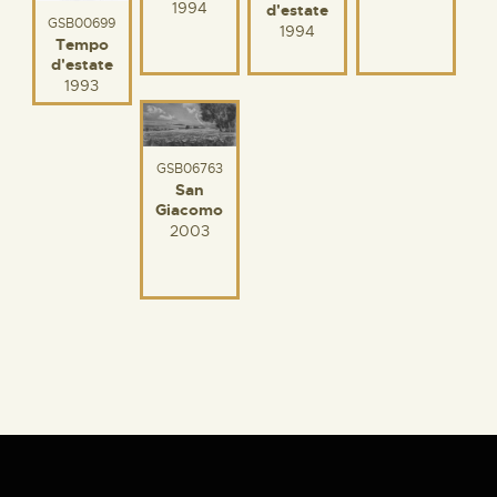
1994
d'estate
GSB00699
1994
Tempo
d'estate
1993
GSB06763
San
Giacomo
2003