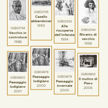
GSB03795
Casello
abbandonato
GSB02543
1990
Alla
GSB03794
GSB02544
riscoperta
Vecchio in
Ritratto di
dell'infanzia
controluce
vecchio
1994
1988
1996
GSB04678
GSB09833
Paesaggio
GSB04679
GSB06602
Il mulino di
lodigiano
Paesaggio
Paesaggio
Piero
2000
invernale
lodigiano
2006
2000
2001