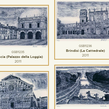
GSB11236
Brindisi (La Cattedrale)
GSB11235
2011
cia (Palazzo della Loggia)
2011