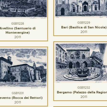
GSB11229
GSB11228
Bari (Basilica di San Nicola)
Avellino (Santuario di
2011
Montevergine)
2011
GSB11232
Bergamo (Palazzo della Ragio
GSB11231
2011
vento (Rocca dei Rettori)
2011