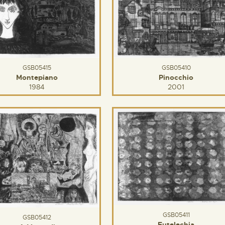
GSB05415
GSB05410
Montepiano
Pinocchio
1984
2001
GSB05411
GSB05412
Eutelechia