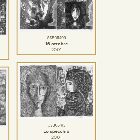
GSB05409
16 ottobre
2001
GSB05413
Lo specchio
2001