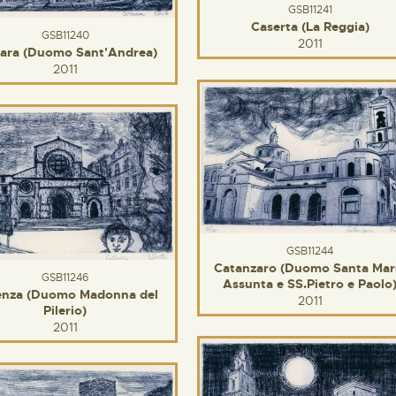
GSB11241
Caserta (La Reggia)
GSB11240
2011
rara (Duomo Sant'Andrea)
2011
GSB11244
Catanzaro (Duomo Santa Mar
GSB11246
Assunta e SS.Pietro e Paolo
enza (Duomo Madonna del
2011
Pilerio)
2011