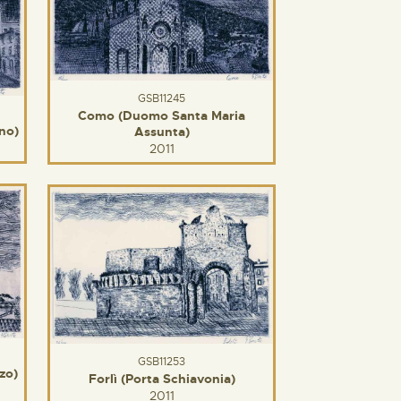
GSB11245
Como (Duomo Santa Maria
ino)
Assunta)
2011
GSB11253
zo)
Forlì (Porta Schiavonia)
2011