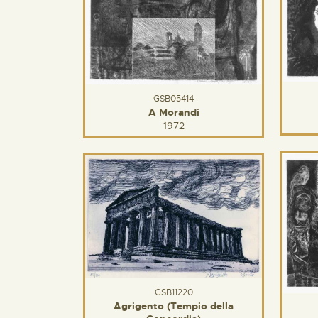
GSB05414
A Morandi
1972
GSB11220
Agrigento (Tempio della