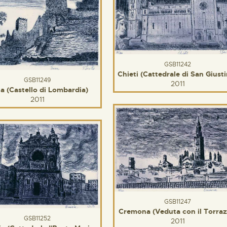
GSB11242
Chieti (Cattedrale di San Giust
GSB11249
2011
a (Castello di Lombardia)
2011
GSB11247
Cremona (Veduta con il Torraz
GSB11252
2011