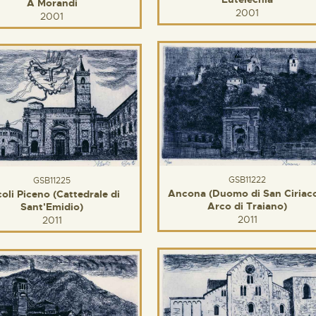
A Morandi
2001
2001
GSB11222
GSB11225
Ancona (Duomo di San Ciriac
oli Piceno (Cattedrale di
Arco di Traiano)
Sant'Emidio)
2011
2011