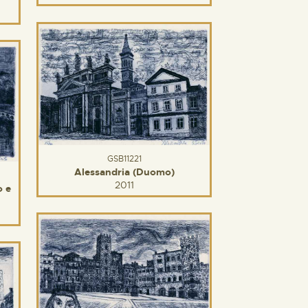
GSB11221
Alessandria (Duomo)
2011
o e