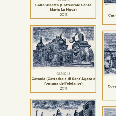
Caltanissetta (Cattedrale Santa
Maria La Nova)
2011
Car
GSB11243
Catania (Cattedrale di Sant'Agata e
fontana dell'elefante)
Cos
2011