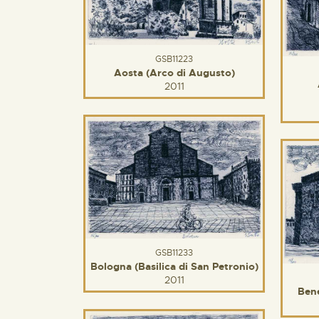
GSB11223
Aosta (Arco di Augusto)
2011
GSB11233
Bologna (Basilica di San Petronio)
2011
Bene