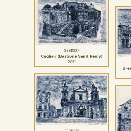
GSB11237
Cagliari (Bastione Saint Remy)
2011
Bres
GSB11238