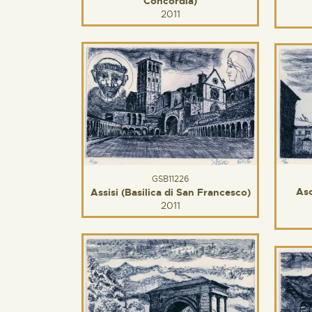
Concordia)
2011
GSB11226
Asc
Assisi (Basilica di San Francesco)
2011