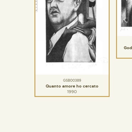
God
GSB00389
Quanto amore ho cercato
1990