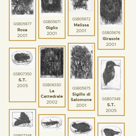
GSB05672
GSB05671
GSB05677
Melissa
Giglio
Rosa
2001
GSB05676
2001
2001
Girasole
2001
GSB07350
S.T.
GSB06330
2005
GSB05675
La
Sigillo di
Cattedrale
GSB07349
Salomone
2002
S.T.
2001
2005
GSB07348