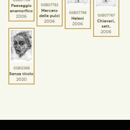
GSB07763
Paesaggio
Mercato
anamorfico
GSB07768
GSB07767
delle pulci
2006
Heleni
Chiavari,
2006
2006
sett.
2006
GSB12368
Senza titolo
2020