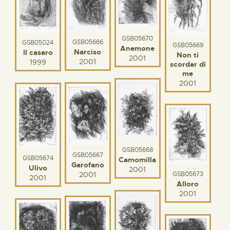
GSB05670
GSB05666
GSB05024
GSB05669
Anemone
Narciso
Il casaro
Non ti
2001
2001
1999
scordar di
me
2001
GSB05668
GSB05667
GSB05674
Camomilla
Garofano
Ulivo
2001
GSB05673
2001
2001
Alloro
2001