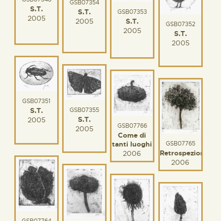
GSB07354
S.T.
S.T.
GSB07353
2005
S.T.
2005
GSB07352
2005
S.T.
2005
GSB07351
S.T.
GSB07355
S.T.
2005
GSB07766
2005
Come di
GSB07765
tanti luoghi
Retrospezione
2006
2006
GSB07764