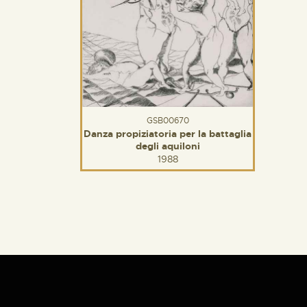
GSB00670
Danza propiziatoria per la battaglia
degli aquiloni
1988