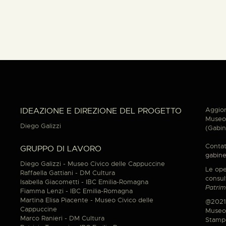
Aggior
IDEAZIONE E DIREZIONE DEL PROGETTO
Museo 
Diego Galizzi
(Gabin
Contat
GRUPPO DI LAVORO
gabine
Diego Galizzi - Museo Civico delle Cappuccine
Le ope
Raffaella Gattiani - DM Cultura
consul
Isabella Giacometti - IBC Emilia-Romagna
Patrim
Fiamma Lenzi - IBC Emilia-Romagna
Martina Elisa Piacente - Museo Civico delle
@2021
Cappuccine
Museo 
Marco Ranieri - DM Cultura
Stamp