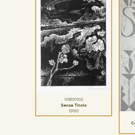
GSB00502
Senza Titolo
1990
C