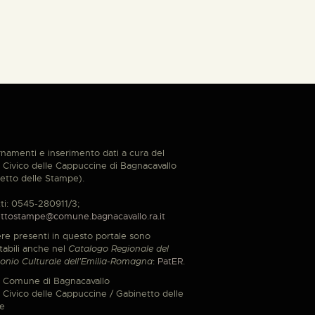
namenti e inserimento dati a cura del
Civico delle Cappuccine di Bagnacavallo
etto delle Stampe).
ti: 0545-280911/3;
ttostampe@comune.bagnacavallo.ra.it
re presenti in questo portale sono
tabili anche nel
Catalogo Regionale del
onio Culturale dell'Emilia-Romagna
:
PatER
.
 Comune di Bagnacavallo
Civico delle Cappuccine / Gabinetto delle
e