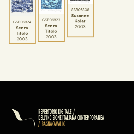
GSB06308
Susanne
GSB06823
Kolar
GSB06824
Senza
2003
Senza
Titolo
Titolo
2003
2003