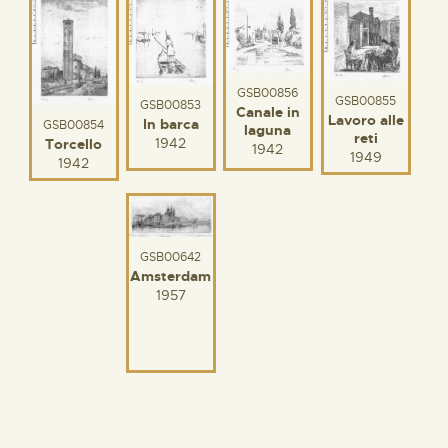
GSB00856
GSB00855
GSB00853
Canale in
Lavoro alle
In barca
GSB00854
laguna
reti
1942
Torcello
1942
1949
1942
GSB00642
Amsterdam
1957