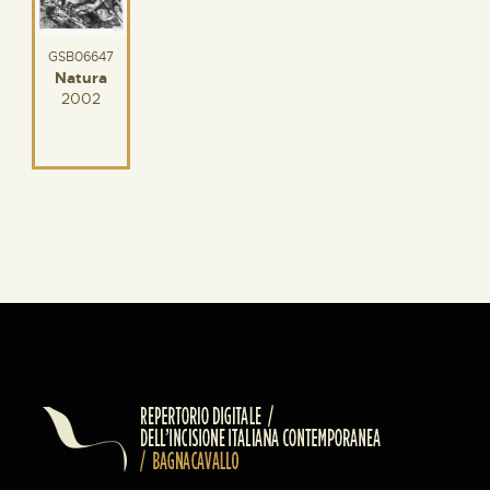
GSB06647
Natura
2002