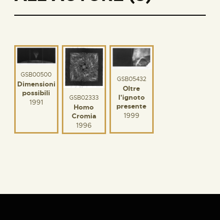
GSB00500
GSB05432
Dimensioni
Oltre
possibili
l'ignoto
GSB02333
1991
presente
Homo
1999
Cromia
1996