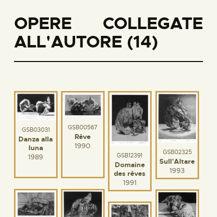
OPERE COLLEGATE
ALL'AUTORE (14)
GSB00567
GSB03031
Rêve
Danza alla
1990
luna
GSB02325
GSB12391
1989
Sull'Altare
Domaine
1993
des rêves
1991