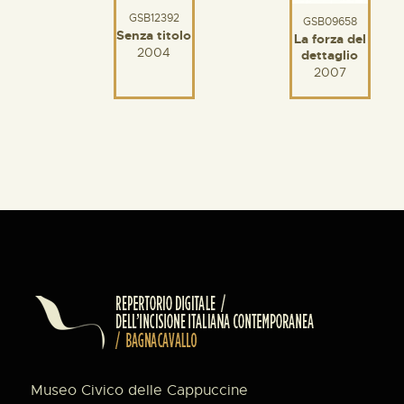
GSB12392
GSB09658
Senza titolo
La forza del
2004
dettaglio
2007
Museo Civico delle Cappuccine