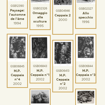
GSB12390
GSB02326
GSB02327
Paysage:
GSB04946
Omaggio
Allo
l'automne
Ceppaia 2
alla
specchio
de l'âme
2000
scultura
1996
1994
1995
GSB06843
GSB06844
GSB06845
M.P.
M.P.
M.P.
GSB06413
Ceppaia n°1
Ceppaia n°3
Ceppaia
M.P.
n°4
2002
2002
Ceppaia
2002
n°2
2002