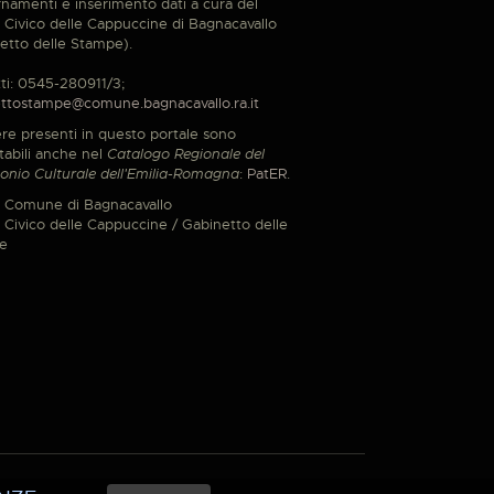
namenti e inserimento dati a cura del
Civico delle Cappuccine di Bagnacavallo
etto delle Stampe).
ti: 0545-280911/3;
ttostampe@comune.bagnacavallo.ra.it
re presenti in questo portale sono
tabili anche nel
Catalogo Regionale del
onio Culturale dell'Emilia-Romagna
:
PatER
.
 Comune di Bagnacavallo
Civico delle Cappuccine / Gabinetto delle
e