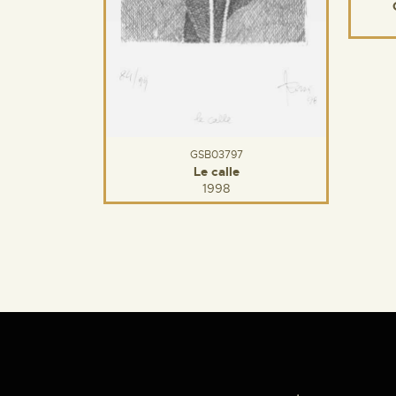
GSB03797
Le calle
1998