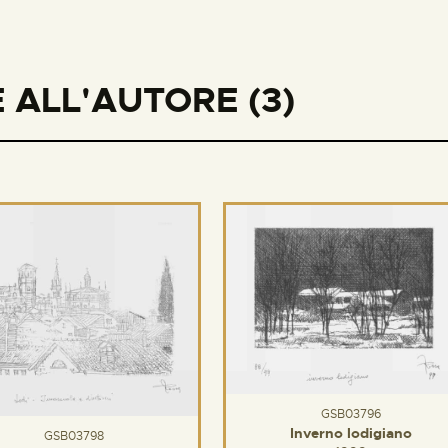
 ALL'AUTORE (3)
GSB03796
Inverno lodigiano
GSB03798