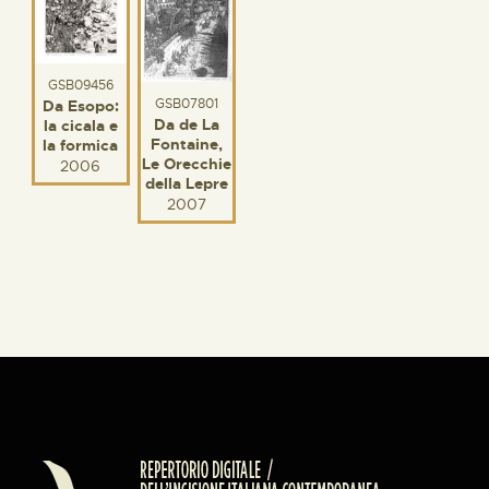
GSB09456
GSB07801
Da Esopo:
Da de La
la cicala e
Fontaine,
la formica
Le Orecchie
2006
della Lepre
2007