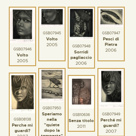
GSB07947
GSB07945
Pesci di
Volto
Pietra
2005
GSB07948
GSB07946
2006
Sorridi
Volto
pagliaccio
2005
2006
GSB07950
Speriamo
GSB07949
GSB10636
nella
GSB08138
Perché mi
Senza titolo
"quiete
Perche mi
guardi?
2011
dopo la
guardi?
2007
tempesta"