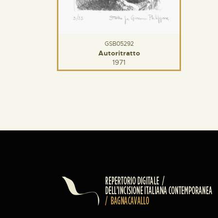
GSB05292
Autoritratto
1971