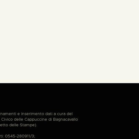
namenti e inserimento dati a cura del
Civico delle Cappuccine di Bagnacavallo
etto delle Stampe).
ti: 0545-280911/3;