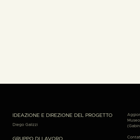
Aggior
IDEAZIONE E DIREZIONE DEL PROGETTO
Museo 
Diego Galizzi
(Gabin
Contat
GRUPPO DI LAVORO