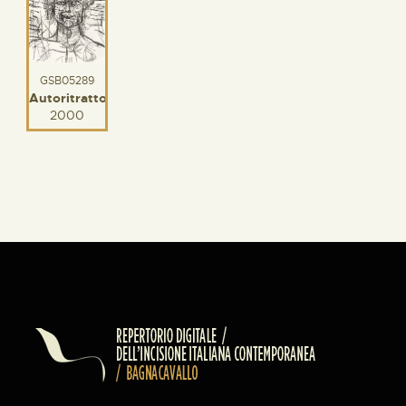
GSB05289
Autoritratto
2000