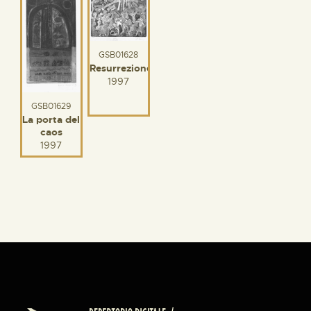
GSB01628
Resurrezione
1997
GSB01629
La porta del
caos
1997