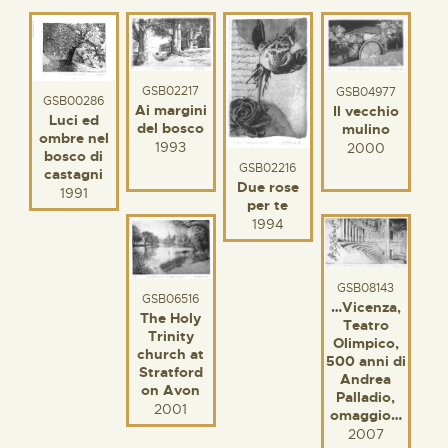
GSB02217
GSB04977
GSB00286
Ai margini
Il vecchio
Luci ed
del bosco
mulino
ombre nel
1993
2000
bosco di
GSB02216
castagni
Due rose
1991
per te
1994
GSB08143
GSB06516
…Vicenza,
The Holy
Teatro
Trinity
Olimpico,
church at
500 anni di
Stratford
Andrea
on Avon
Palladio,
2001
omaggio…
2007